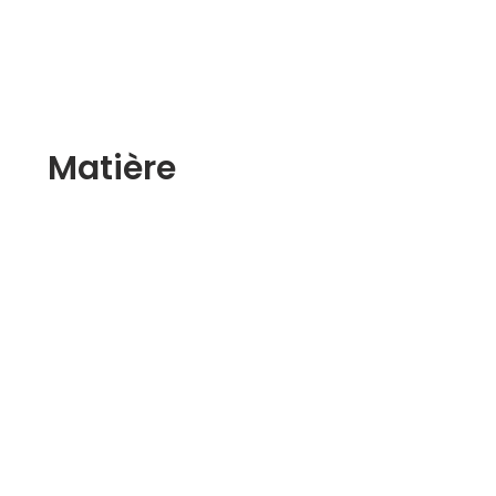
Matière
Nitrile Butadiène (NBR)
Fluoroélastomère (FKM / FPM)
Éthylène-Propylène-Diène Monomère (EPDM)
Chloroprène (CR)
Silicone (MVQ / VMQ)
Polyuréthane (PU)
Polyuréthane thermoplastique (TPU)