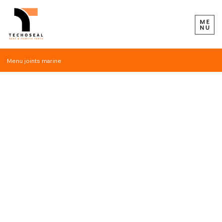
Menu joints marine
Pièces
de
rechange
Nous vous
proposons la